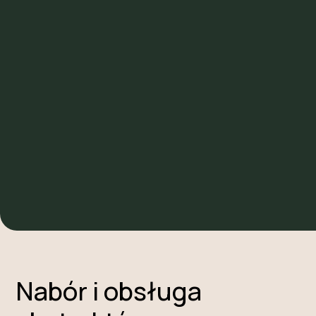
Napisz do nas, a przygotujemy
propozycję dopasowaną dokładnie do
Waszego stylu, budżetu i potrzeb.
NAPISZ DO NAS
Nabór i obsługa