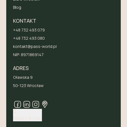
Blog
KONTAKT
+48 732 493 079
+48 732 493 080
kontakt@pass-world.pl
NIP:
8971869147
ADRES
Oławska 9
50-123 Wrocław
Napisz do nas