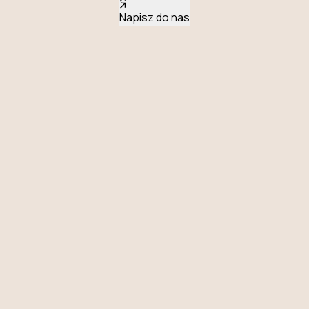
Napisz do nas
KROK
01
Ustalenia z komitetem organizacyjnym
Poznajemy tematykę, planowaną liczbę uczestników,
zasięg krajowy lub międzynarodowy oraz oczekiwania
komitetu. Od tego zależy harmonogram, dobór sali i
zakres logistyki.