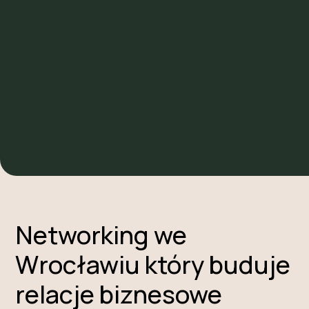
Napisz do nas, a przygotujemy
propozycję dopasowaną dokładnie do
Waszego stylu, budżetu i potrzeb.
NAPISZ DO NAS
Networking we
Wrocławiu który buduje
relacje biznesowe