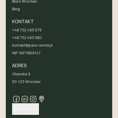
Biuro Wrocław
Blog
KONTAKT
+48 732 493 079
+48 732 493 080
kontakt@pass-world.pl
NIP:
8971869147
ADRES
Oławska 9
50-123 Wrocław
Napisz do nas