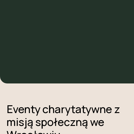
Napisz do nas, a przygotujemy
propozycję dopasowaną dokładnie do
Waszego stylu, budżetu i potrzeb.
NAPISZ DO NAS
Eventy charytatywne z
misją społeczną we