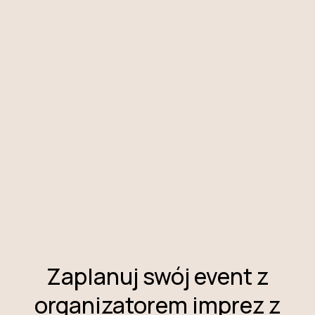
KROK
01
Zrozumienie Twojej misji i celów
Analizujemy wartości Twojej firmy i jej działania CSR,
aby zaprojektować wydarzenie, które realnie wpisze się
w strategię społecznego zaangażowania.
Zaplanuj swój event z
organizatorem imprez z