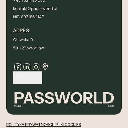
+48 732 493 080
kontakt@pass-world.pl
NIP:
8971869147
ADRES
Oławska 9
50-123 Wrocław
Napisz do nas
POLITYKA PRYWATNOŚCI I PLIKI COOKIES