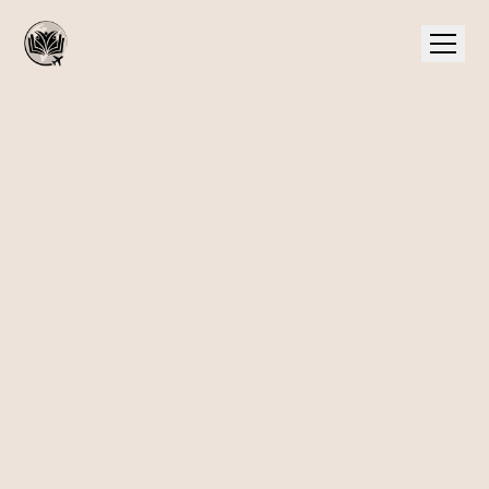
›
BLOG
›
JAK ZORGANIZOWAĆ KONFERENCJĘ FIRMOWĄ WE WROCŁAWIU? KOMPLETNY PRZEWODNIK [2026]