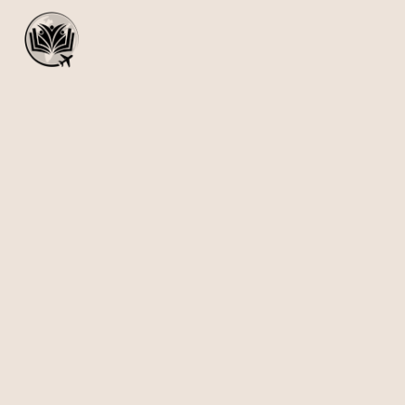
›
ATRAKCJE
›
GÓRSKA INTEGRACJA VIA FERRATA I WSPINACZK