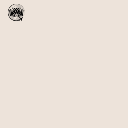
›
ATRAKCJE
›
INNOWACYJNA GRA SCENARIUSZOWA AR SKRZYN